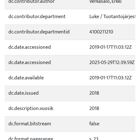
dc.contributor.author
Verkasalo, Erkki
dc.contributor.department
Luke / Tuotantojärjeste
dc.contributor.departmentid
4100211210
dc.date.accessioned
2019-01-17T11:03:12Z
dc.date.accessioned
2025-05-29T12:39:59Z
dc.date.available
2019-01-17T11:03:12Z
dc.date.issued
2018
dc.description.vuosik
2018
dc.format.bitstream
false
dc.format.pagerange
s. 23