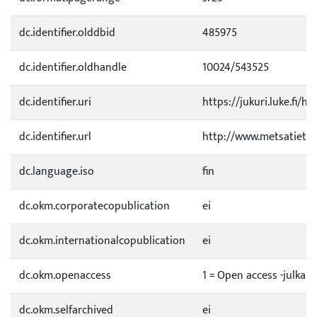
dc.identifier.olddbid
485975
dc.identifier.oldhandle
10024/543525
dc.identifier.uri
https://jukuri.luke.fi/h
dc.identifier.url
http://www.metsatieteel
dc.language.iso
fin
dc.okm.corporatecopublication
ei
dc.okm.internationalcopublication
ei
dc.okm.openaccess
1 = Open access -julkai
dc.okm.selfarchived
ei