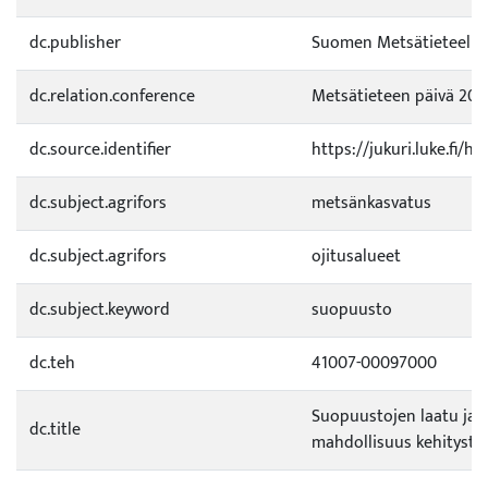
dc.publisher
Suomen Metsätieteelli
dc.relation.conference
Metsätieteen päivä 2018
dc.source.identifier
https://jukuri.luke.fi/
dc.subject.agrifors
metsänkasvatus
dc.subject.agrifors
ojitusalueet
dc.subject.keyword
suopuusto
dc.teh
41007-00097000
Suopuustojen laatu ja 
dc.title
mahdollisuus kehitystyö