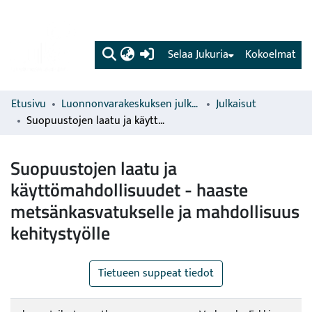
(current)
Selaa Jukuria
Kokoelmat
Etusivu
Luonnonvarakeskuksen julkaisut
Julkaisut
Suopuustojen laatu ja käyttömahdollisuudet - haaste metsänkasvatukselle ja mahdollisuus kehitystyölle
Suopuustojen laatu ja
käyttömahdollisuudet - haaste
metsänkasvatukselle ja mahdollisuus
kehitystyölle
Tietueen suppeat tiedot