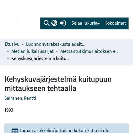
(current)
Selaa Jukuria
Kokoelmat
Etusivu
Luonnonvarakeskusta edeltävien organisaatioiden sarjat
Metlan julkaisusarjat
Metsäntutkimuslaitoksen erillisjulkaisut
Kehyskuvajärjestelmä kuitupuun mittaukseen tehtaalla
Kehyskuvajärjestelmä kuitupuun
mittaukseen tehtaalla
Sairanen, Pentti
1993
Tämän artikkelin/julkaisun kokotekstiä ei ole