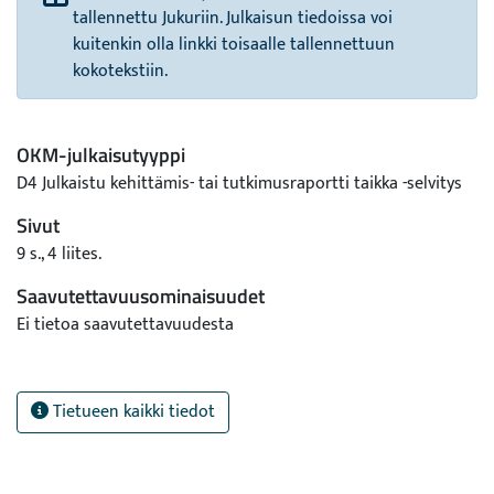
tallennettu Jukuriin. Julkaisun tiedoissa voi
kuitenkin olla linkki toisaalle tallennettuun
kokotekstiin.
OKM-julkaisutyyppi
D4 Julkaistu kehittämis- tai tutkimusraportti taikka -selvitys
Sivut
9 s., 4 liites.
Saavutettavuusominaisuudet
Ei tietoa saavutettavuudesta
Tietueen kaikki tiedot