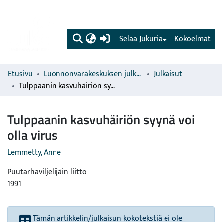
(current)
Selaa Jukuria
Kokoelmat
Etusivu
Luonnonvarakeskuksen julkaisut
Julkaisut
Tulppaanin kasvuhäiriön syynä voi olla virus
Tulppaanin kasvuhäiriön syynä voi
olla virus
Lemmetty, Anne
Puutarhaviljelijäin liitto
1991
Tämän artikkelin/julkaisun kokotekstiä ei ole