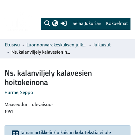
(current)
Selaa Jukuria
Kokoelmat
Etusivu
Luonnonvarakeskuksen julkaisut
Julkaisut
Ns. kalanviljely kalavesien hoitokeinona
Ns. kalanviljely kalavesien
hoitokeinona
Hurme, Seppo
Maaseudun Tulevaisuus
1951
Tämän artikkelin/julkaisun kokotekstiä ei ole