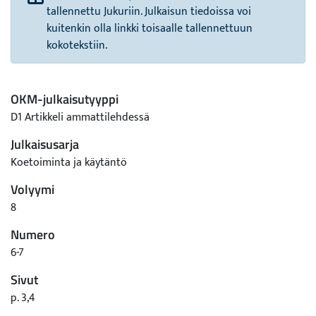
tallennettu Jukuriin. Julkaisun tiedoissa voi
kuitenkin olla linkki toisaalle tallennettuun
kokotekstiin.
OKM-julkaisutyyppi
D1 Artikkeli ammattilehdessä
Julkaisusarja
Koetoiminta ja käytäntö
Volyymi
8
Numero
6-7
Sivut
p. 3,4