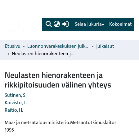
(current)
Selaa Jukuria
Kokoelmat
Etusivu
Luonnonvarakeskuksen julkaisut
Julkaisut
Neulasten hienorakenteen ja rikkipitoisuuden välinen yhteys
Neulasten hienorakenteen ja
rikkipitoisuuden välinen yhteys
Sutinen, S.
Koivisto, L.
Raitio, H.
Maa- ja metsätalousministeriö.Metsäntutkimuslaitos
1995