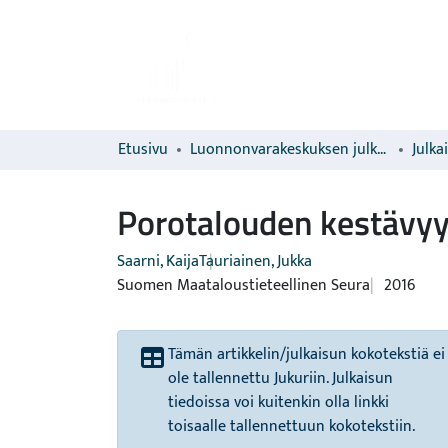
Etusivu
Luonnonvarakeskuksen julkaisut
Julka
Porotalouden kestävyy
Saarni, Kaija
Tauriainen, Jukka
Suomen Maataloustieteellinen Seura
2016
Tämän artikkelin/julkaisun kokotekstiä ei
ole tallennettu Jukuriin. Julkaisun
tiedoissa voi kuitenkin olla linkki
toisaalle tallennettuun kokotekstiin.