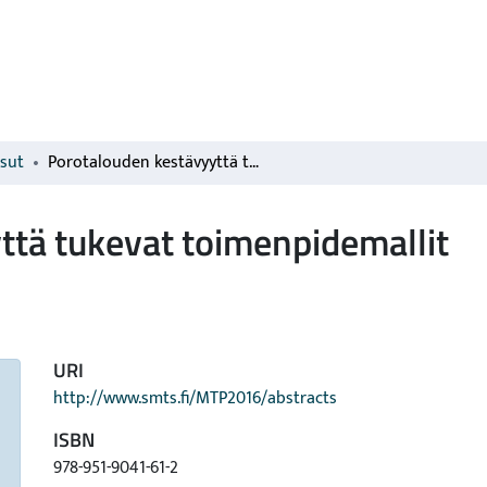
isut
Porotalouden kestävyyttä tukevat toimenpidemallit
ttä tukevat toimenpidemallit
URI
http://www.smts.fi/MTP2016/abstracts
ISBN
978-951-9041-61-2