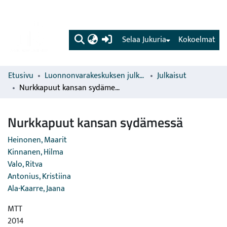
(current)
Selaa Jukuria
Kokoelmat
Etusivu
Luonnonvarakeskuksen julkaisut
Julkaisut
Nurkkapuut kansan sydämessä
Nurkkapuut kansan sydämessä
Heinonen, Maarit
Kinnanen, Hilma
Valo, Ritva
Antonius, Kristiina
Ala-Kaarre, Jaana
MTT
2014