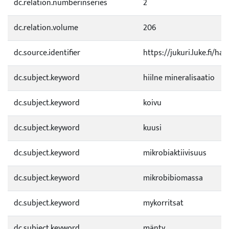
dc.relation.numberinseries
2
dc.relation.volume
206
dc.source.identifier
https://jukuri.luke.fi/h
dc.subject.keyword
hiilne mineralisaatio
dc.subject.keyword
koivu
dc.subject.keyword
kuusi
dc.subject.keyword
mikrobiaktiivisuus
dc.subject.keyword
mikrobibiomassa
dc.subject.keyword
mykorritsat
dc.subject.keyword
mänty