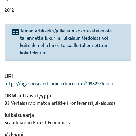
2012
Tämän artikkelin/julkaisun kokotekstiä ei ole
tallennettu Jukuriin. Julkaisun tiedoissa voi
kuitenkin olla linkki toisaalle tallennettuun
kokotekstiin.
URI
https://ageconsearch.umn.edu/record/199825?ln=en
OKM-julkaisutyyppi
B3 Vertaisarvioimaton artikkeli konferenssijulkaisussa
Julkaisusarja
Scandinavian Forest Economics
Volyymi