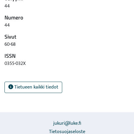
44
Numero
44
Sivut
60-68
ISSN
0355-032X
Tietueen kaikki tiedot
jukuri@luke.fi
Tietosuojaseloste