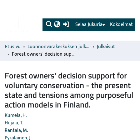
(current)
Selaa Jukuria
Kokoelmat
Etusivu
Luonnonvarakeskuksen julkaisut
Julkaisut
Forest owners' decision support for voluntary conservation - the present state and tensions among purposeful action models in Finland.
Forest owners' decision support for
voluntary conservation - the present
state and tensions among purposeful
action models in Finland.
Kumela, H.
Hujala, T.
Rantala, M.
Pykäläinen, J.