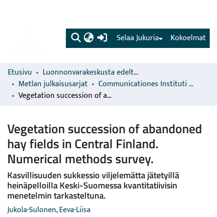
(current)
Selaa Jukuria
Kokoelmat
Etusivu
Luonnonvarakeskusta edeltävien organisaatioiden sarjat
Metlan julkaisusarjat
Communicationes Instituti Forestalis Fenniae
Vegetation succession of abandoned hay fields in Central Finland. Numerical methods survey.
Vegetation succession of abandoned
hay fields in Central Finland.
Numerical methods survey.
Kasvillisuuden sukkessio viljelemätta jätetyillä
heinäpelloilla Keski-Suomessa kvantitatiivisin
menetelmin tarkasteltuna.
Jukola-Sulonen, Eeva-Liisa