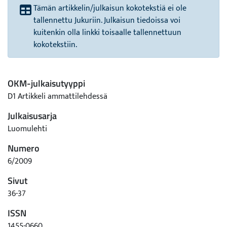
Tämän artikkelin/julkaisun kokotekstiä ei ole
tallennettu Jukuriin. Julkaisun tiedoissa voi
kuitenkin olla linkki toisaalle tallennettuun
kokotekstiin.
OKM-julkaisutyyppi
D1 Artikkeli ammattilehdessä
Julkaisusarja
Luomulehti
Numero
6/2009
Sivut
36-37
ISSN
1455-0660