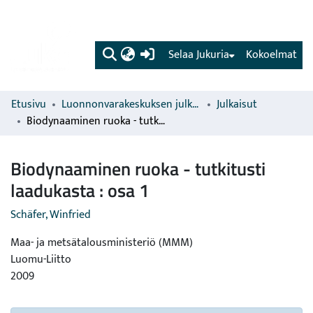
(current)
Selaa Jukuria
Kokoelmat
Etusivu
Luonnonvarakeskuksen julkaisut
Julkaisut
Biodynaaminen ruoka - tutkitusti laadukasta : osa 1
Biodynaaminen ruoka - tutkitusti
laadukasta : osa 1
Schäfer, Winfried
Maa- ja metsätalousministeriö (MMM)
Luomu-Liitto
2009