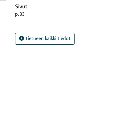
Sivut
p. 33
Tietueen kaikki tiedot