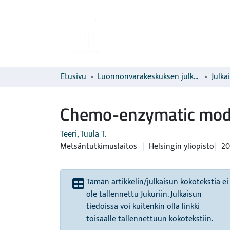
Etusivu
Luonnonvarakeskuksen julkaisut
Julka
Chemo-enzymatic modifi
Teeri, Tuula T.
Metsäntutkimuslaitos
|
Helsingin yliopisto
20
Tämän artikkelin/julkaisun kokotekstiä ei
ole tallennettu Jukuriin. Julkaisun
tiedoissa voi kuitenkin olla linkki
toisaalle tallennettuun kokotekstiin.