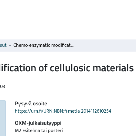
isut
Chemo-enzymatic modification of cellulosic materials
cation of cellulosic materials
03
Pysyvä osoite
https://urn.fi/URN:NBN:fi-metla-2014112610254
OKM-julkaisutyyppi
M2 Esitelmä tai posteri