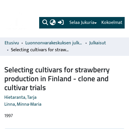
(current)
Selaa Jukuria
Kokoelmat
Etusivu
Luonnonvarakeskuksen julkaisut
Julkaisut
Selecting cultivars for strawberry production in Finland - clone and cultivar trials
Selecting cultivars for strawberry
production in Finland - clone and
cultivar trials
Hietaranta, Tarja
Linna, Minna-Maria
1997