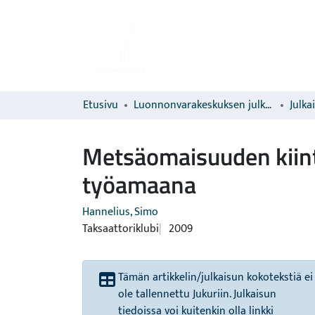
Etusivu
Luonnonvarakeskuksen julkaisut
Julka
Metsäomaisuuden kiinte
työamaana
Hannelius, Simo
Taksaattoriklubi
2009
Tämän artikkelin/julkaisun kokotekstiä ei
ole tallennettu Jukuriin. Julkaisun
tiedoissa voi kuitenkin olla linkki