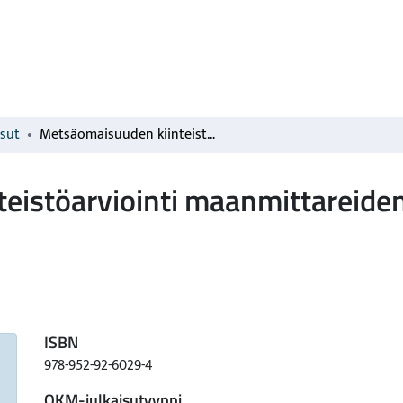
isut
Metsäomaisuuden kiinteistöarviointi maanmittareiden ja taksaattorien työamaana
istöarviointi maanmittareiden 
ISBN
978-952-92-6029-4
OKM-julkaisutyyppi