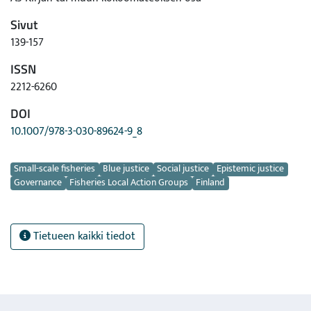
Sivut
139-157
ISSN
2212-6260
DOI
10.1007/978-3-030-89624-9_8
Avainsanat
Small-scale fisheries
Blue justice
Social justice
Epistemic justice
Governance
Fisheries Local Action Groups
Finland
Tietueen kaikki tiedot