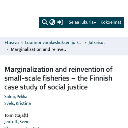
(current)
Selaa Jukuria
Kokoelmat
Etusivu
Luonnonvarakeskuksen julkaisut
Julkaisut
Marginalization and reinvention of small-scale fisheries – the Finnish case study of social justice
Marginalization and reinvention of
small-scale fisheries – the Finnish
case study of social justice
Salmi, Pekka
Svels, Kristina
Toimittaja(t)
Jentoft, Svein