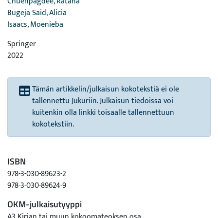
Chuenpagdee, Ratana
Bugeja Said, Alicia
Isaacs, Moenieba
Springer
2022
Tämän artikkelin/julkaisun kokotekstiä ei ole
tallennettu Jukuriin. Julkaisun tiedoissa voi
kuitenkin olla linkki toisaalle tallennettuun
kokotekstiin.
ISBN
978-3-030-89623-2
978-3-030-89624-9
OKM-julkaisutyyppi
A3 Kirjan tai muun kokoomateoksen osa