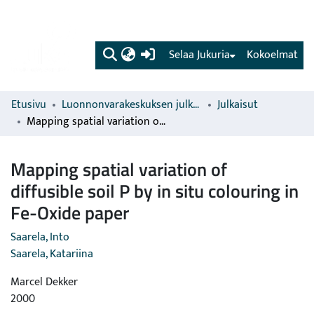
(current)
Selaa Jukuria
Kokoelmat
Etusivu
Luonnonvarakeskuksen julkaisut
Julkaisut
Mapping spatial variation of diffusible soil P by in situ colouring in Fe-Oxide paper
Mapping spatial variation of
diffusible soil P by in situ colouring in
Fe-Oxide paper
Saarela, Into
Saarela, Katariina
Marcel Dekker
2000