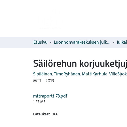
Etusivu
Luonnonvarakeskuksen julkaisut
Julka
Säilörehun korjuuketjuj
Sipiläinen, Timo
Ryhänen, Matti
Karhula, Ville
Suok
MTT
2013
mttraportti78.pdf
1.27 MB
Lataukset
366