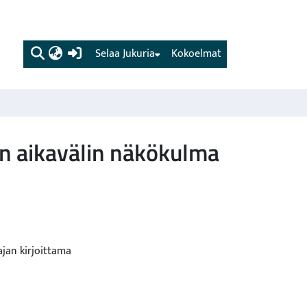
(current)
Selaa Jukuria
Kokoelmat
kän aikavälin näkökulma
ajan kirjoittama