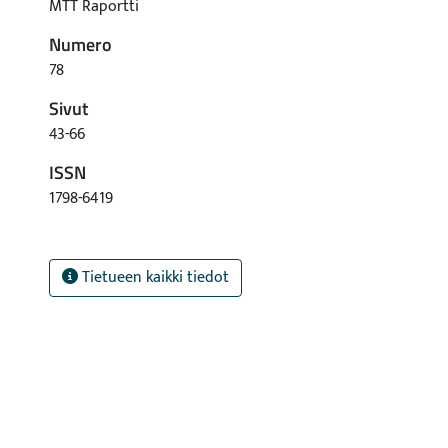
MTT Raportti
Numero
78
Sivut
43-66
ISSN
1798-6419
Tietueen kaikki tiedot