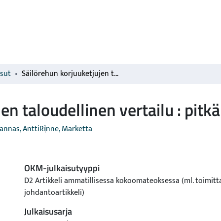
isut
Säilörehun korjuuketjujen taloudellinen vertailu : pitkän aikavälin näkökulma
en taloudellinen vertailu : pit
annas, Antti
Rinne, Marketta
OKM-julkaisutyyppi
D2 Artikkeli ammatillisessa kokoomateoksessa (ml. toimitt
johdantoartikkeli)
Julkaisusarja