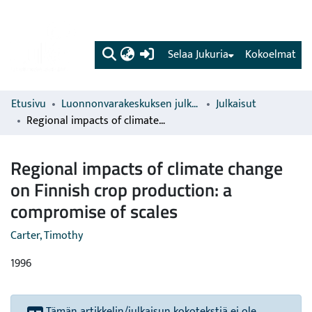
(current)
Selaa Jukuria
Kokoelmat
Etusivu
Luonnonvarakeskuksen julkaisut
Julkaisut
Regional impacts of climate change on Finnish crop production: a compromise of scales
Regional impacts of climate change
on Finnish crop production: a
compromise of scales
Carter, Timothy
1996
Tämän artikkelin/julkaisun kokotekstiä ei ole