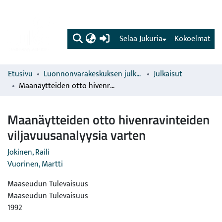
(current)
Selaa Jukuria
Kokoelmat
Etusivu
Luonnonvarakeskuksen julkaisut
Julkaisut
Maanäytteiden otto hivenravinteiden viljavuusanalyysia varten
Maanäytteiden otto hivenravinteiden
viljavuusanalyysia varten
Jokinen, Raili
Vuorinen, Martti
Maaseudun Tulevaisuus
Maaseudun Tulevaisuus
1992