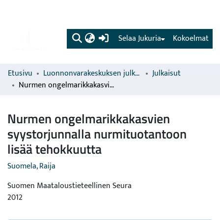
(current)
Selaa Jukuria
Kokoelmat
Etusivu
Luonnonvarakeskuksen julkaisut
Julkaisut
Nurmen ongelmarikkakasvien syystorjunnalla nurmituotantoon lisää tehokkuutta
Nurmen ongelmarikkakasvien
syystorjunnalla nurmituotantoon
lisää tehokkuutta
Suomela, Raija
Suomen Maataloustieteellinen Seura
2012