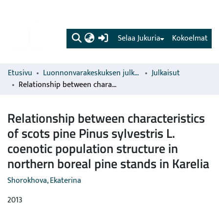
(current)
Selaa Jukuria
Kokoelmat
Etusivu
Luonnonvarakeskuksen julkaisut
Julkaisut
Relationship between characteristics of scots pine Pinus sylvestris L. coenotic population structure in northern boreal pine stands in Karelia
Relationship between characteristics
of scots pine Pinus sylvestris L.
coenotic population structure in
northern boreal pine stands in Karelia
Shorokhova, Ekaterina
2013