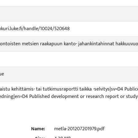
ukuri.luke.fi/handle/10024/520648
luontoisten metsien raakapuun kanto- jahankintahinnat hakkuuvuod
sue
kaistu kehittämis- tai tutkimusraportti taikka -selvitys|sv=D4 Publi
tredning|en=D4 Published development or research report or study
Name:
metla-201207201979.pdf