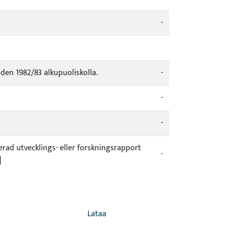
-
en 1982/83 alkupuoliskolla.
-
-
-
cerad utvecklings- eller forskningsrapport
-
|
Lataa