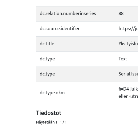
dc.relation.numberinseries
88
dc.source.identifier
https://j
dc.title
Yksityis
dc.type
Text
dc.type
Serial.Is
fi=D4 Jul
dc.type.okm
eller -u
Tiedostot
Näytetään
1 - 1 / 1