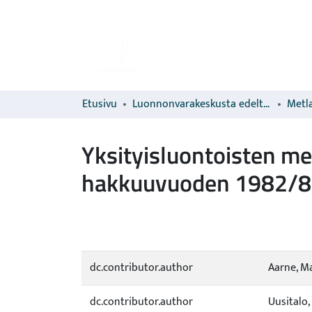
Etusivu
Luonnonvarakeskusta edeltävien organisaatioiden sarjat
Metla
Yksityisluontoisten m
hakkuuvuoden 1982/83 
dc.contributor.author
Aarne, Ma
dc.contributor.author
Uusitalo,