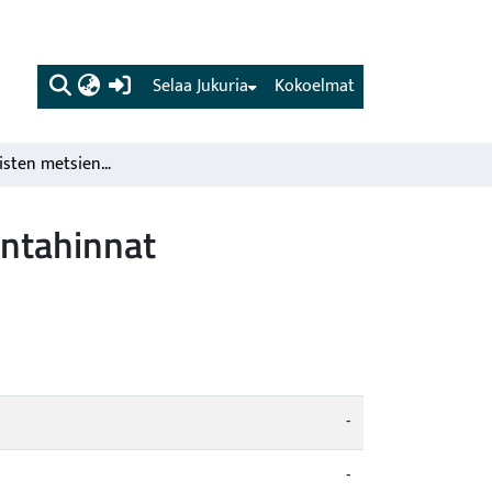
(current)
Selaa Jukuria
Kokoelmat
Yksityisluontoisten metsien raakapuun kanto- jahankintahinnat hakkuuvuoden 1982/83 alkupuoliskolla.
intahinnat
-
-