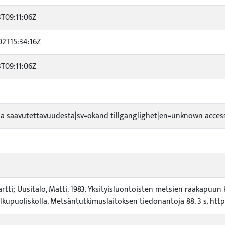
3T09:11:06Z
02T15:34:16Z
3T09:11:06Z
toa saavutettavuudesta|sv=okänd tillgänglighet|en=unknown accessi
rtti; Uusitalo, Matti. 1983. Yksityisluontoisten metsien raakapu
lkupuoliskolla. Metsäntutkimuslaitoksen tiedonantoja 88. 3 s. htt