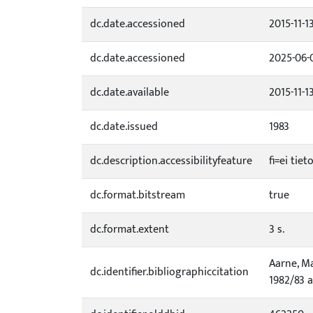
dc.date.accessioned
2015-11-1
dc.date.accessioned
2025-06-
dc.date.available
2015-11-1
dc.date.issued
1983
dc.description.accessibilityfeature
fi=ei tie
dc.format.bitstream
true
dc.format.extent
3 s.
Aarne, Ma
dc.identifier.bibliographiccitation
1982/83 a