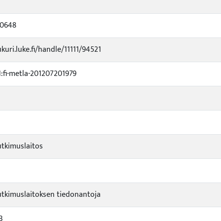
20648
ukuri.luke.fi/handle/11111/94521
fi-metla-201207201979
tkimuslaitos
tkimuslaitoksen tiedonantoja
3