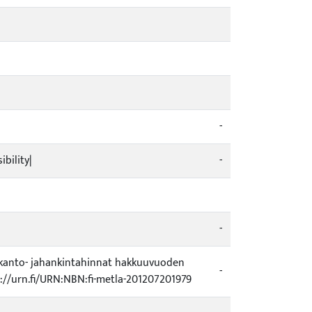
-
bility|
-
-
un kanto- jahankintahinnat hakkuuvuoden
-
p://urn.fi/URN:NBN:fi-metla-201207201979