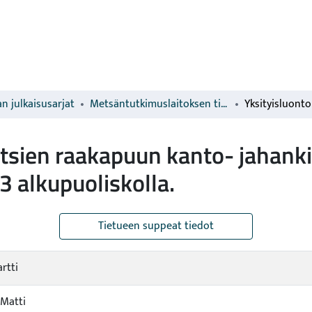
n julkaisusarjat
Metsäntutkimuslaitoksen tiedonantoja
etsien raakapuun kanto- jahank
alkupuoliskolla.
Tietueen suppeat tiedot
rtti
 Matti