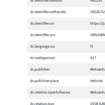
dc.identifier.olddbid
462250
dc.identifier.oldhandle
10024/5
dc.identifier.uri
https://j
dc.identifier.urn
URN:NBN:
dc.language.iso
FI
dc.metlaperson
427
dc.publisher
Metsäntu
dc.publisher.place
Helsinki
dc.relation.ispartofseries
Metsäntu
dc.relation.issn
0358-428