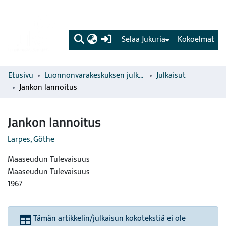
(current)
Selaa Jukuria
Kokoelmat
Etusivu
Luonnonvarakeskuksen julkaisut
Julkaisut
Jankon lannoitus
Jankon lannoitus
Larpes, Göthe
Maaseudun Tulevaisuus
Maaseudun Tulevaisuus
1967
Tämän artikkelin/julkaisun kokotekstiä ei ole