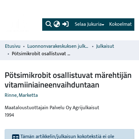
(current)
Selaa Jukuria
Kokoelmat
Etusivu
Luonnonvarakeskuksen julkaisut
Julkaisut
Pötsimikrobit osallistuvat märehtijän vitamiiniaineenvaihduntaan
Pötsimikrobit osallistuvat märehtijän
vitamiiniaineenvaihduntaan
Rinne, Marketta
Maataloustuottajain Palvelu Oy Agrijulkaisut
1994
Tämän artikkelin/julkaisun kokotekstiä ei ole