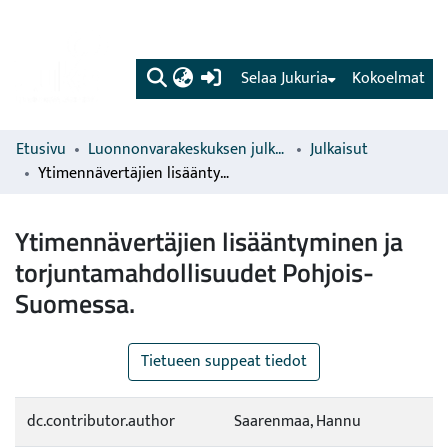
(current)
Selaa Jukuria
Kokoelmat
Etusivu
Luonnonvarakeskuksen julkaisut
Julkaisut
Ytimennävertäjien lisääntyminen ja torjuntamahdollisuudet Pohjois-Suomessa.
Ytimennävertäjien lisääntyminen ja
torjuntamahdollisuudet Pohjois-
Suomessa.
Tietueen suppeat tiedot
dc.contributor.author
Saarenmaa, Hannu