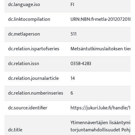
dc.language.iso
FI
dc.linktocompilation
URN:NBN:fi-metla-20120720189
dc.metlaperson
511
dc.relation.ispartofseries
Metsäntutkimuslaitoksen tied
dc.relation.issn
0358-4283
dc.relation.journalarticle
14
dc.relation.numberinseries
6
dc.source.identifier
https://jukuri.luke.fi/handle/1
Ytimennävertäjien lisääntymine
dc.title
torjuntamahdollisuudet Pohjoi