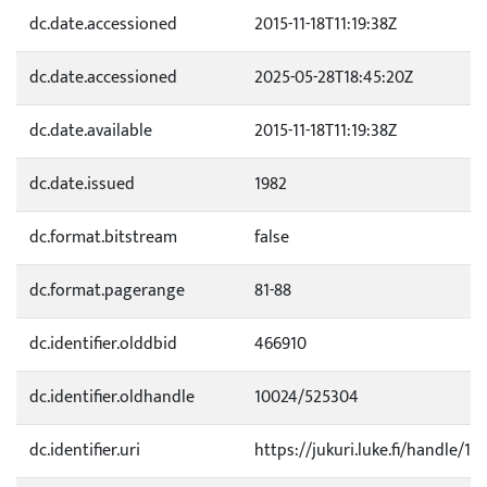
dc.date.accessioned
2015-11-18T11:19:38Z
dc.date.accessioned
2025-05-28T18:45:20Z
dc.date.available
2015-11-18T11:19:38Z
dc.date.issued
1982
dc.format.bitstream
false
dc.format.pagerange
81-88
dc.identifier.olddbid
466910
dc.identifier.oldhandle
10024/525304
dc.identifier.uri
https://jukuri.luke.fi/handle/11