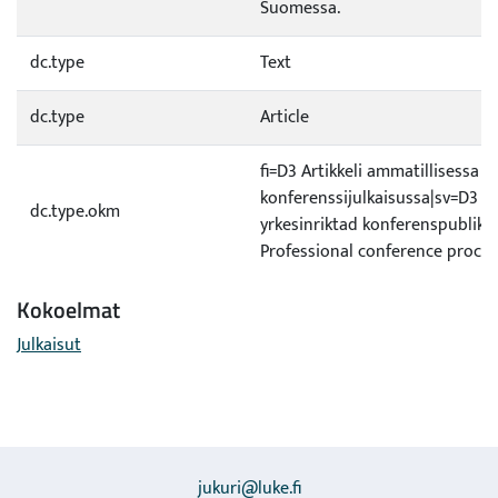
Suomessa.
dc.type
Text
dc.type
Article
fi=D3 Artikkeli ammatillisessa
konferenssijulkaisussa|sv=D3 Art
dc.type.okm
yrkesinriktad konferenspublika
Professional conference proce
Kokoelmat
Julkaisut
jukuri@luke.fi