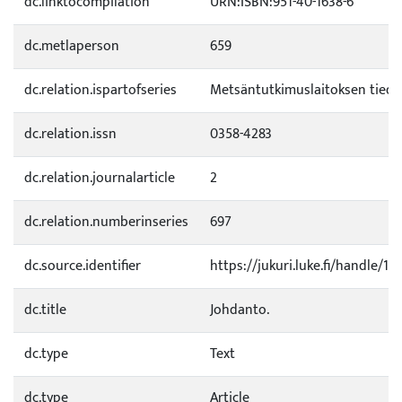
dc.linktocompilation
URN:ISBN:951-40-1638-6
dc.metlaperson
659
dc.relation.ispartofseries
Metsäntutkimuslaitoksen tied
dc.relation.issn
0358-4283
dc.relation.journalarticle
2
dc.relation.numberinseries
697
dc.source.identifier
https://jukuri.luke.fi/handle/1
dc.title
Johdanto.
dc.type
Text
dc.type
Article