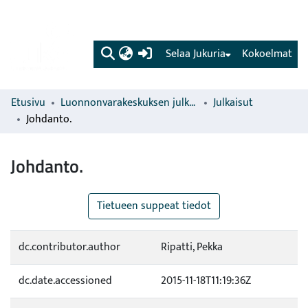
(current)
Selaa Jukuria
Kokoelmat
Etusivu
Luonnonvarakeskuksen julkaisut
Julkaisut
Johdanto.
Johdanto.
Tietueen suppeat tiedot
dc.contributor.author
Ripatti, Pekka
dc.date.accessioned
2015-11-18T11:19:36Z