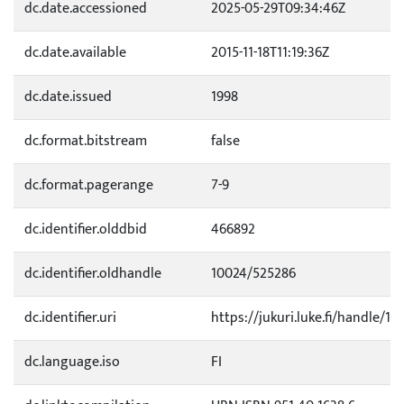
dc.date.accessioned
2025-05-29T09:34:46Z
dc.date.available
2015-11-18T11:19:36Z
dc.date.issued
1998
dc.format.bitstream
false
dc.format.pagerange
7-9
dc.identifier.olddbid
466892
dc.identifier.oldhandle
10024/525286
dc.identifier.uri
https://jukuri.luke.fi/handle/11
dc.language.iso
FI