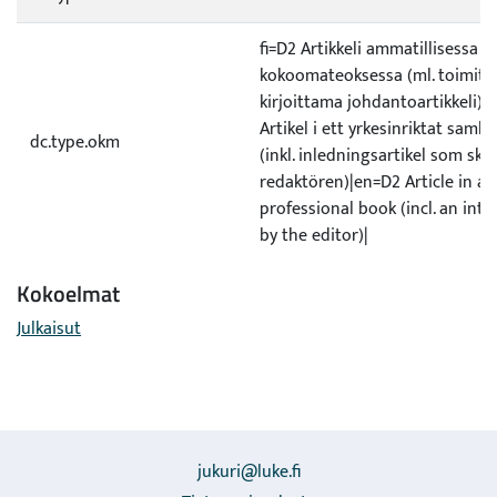
fi=D2 Artikkeli ammatillisessa
kokoomateoksessa (ml. toimitt
kirjoittama johdantoartikkeli)|
Artikel i ett yrkesinriktat samli
dc.type.okm
(inkl. inledningsartikel som skri
redaktören)|en=D2 Article in a
professional book (incl. an int
by the editor)|
Kokoelmat
Julkaisut
jukuri@luke.fi