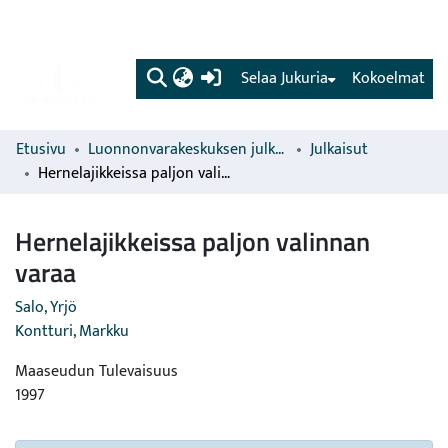
(current)
Selaa Jukuria
Kokoelmat
Etusivu
Luonnonvarakeskuksen julkaisut
Julkaisut
Hernelajikkeissa paljon valinnan varaa
Hernelajikkeissa paljon valinnan
varaa
Salo, Yrjö
Kontturi, Markku
Maaseudun Tulevaisuus
1997