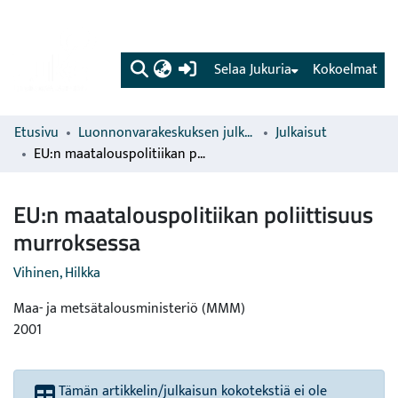
(current)
Selaa Jukuria
Kokoelmat
Etusivu
Luonnonvarakeskuksen julkaisut
Julkaisut
EU:n maatalouspolitiikan poliittisuus murroksessa
EU:n maatalouspolitiikan poliittisuus
murroksessa
Vihinen, Hilkka
Maa- ja metsätalousministeriö (MMM)
2001
Tämän artikkelin/julkaisun kokotekstiä ei ole