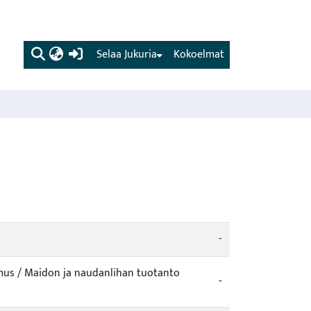
(current)
Selaa Jukuria
Kokoelmat
-
imus / Maidon ja naudanlihan tuotanto
-