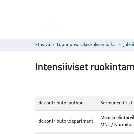
Etusivu
Luonnonvarakeskuksen julkaisut
Julka
Intensiiviset ruokintam
dc.contributor.author
Sormunen-Cristia
Maa- ja elintar
dc.contributor.department
MNT / Nurmital