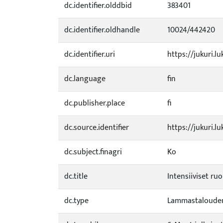
dc.identifier.olddbid
383401
dc.identifier.oldhandle
10024/442420
dc.identifier.uri
https://jukuri.l
dc.language
fin
dc.publisher.place
fi
dc.source.identifier
https://jukuri.l
dc.subject.finagri
Ko
dc.title
Intensiiviset ruo
dc.type
Lammastalouden 