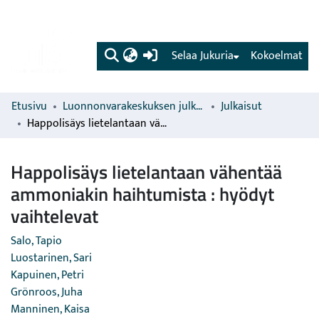
(current)
Selaa Jukuria
Kokoelmat
Etusivu
Luonnonvarakeskuksen julkaisut
Julkaisut
Happolisäys lietelantaan vähentää ammoniakin haihtumista : hyödyt vaihtelevat
Happolisäys lietelantaan vähentää
ammoniakin haihtumista : hyödyt
vaihtelevat
Salo, Tapio
Luostarinen, Sari
Kapuinen, Petri
Grönroos, Juha
Manninen, Kaisa