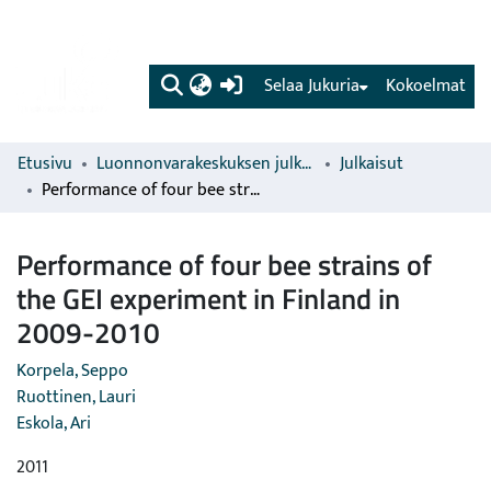
(current)
Selaa Jukuria
Kokoelmat
Etusivu
Luonnonvarakeskuksen julkaisut
Julkaisut
Performance of four bee strains of the GEI experiment in Finland in 2009-2010
Performance of four bee strains of
the GEI experiment in Finland in
2009-2010
Korpela, Seppo
Ruottinen, Lauri
Eskola, Ari
2011