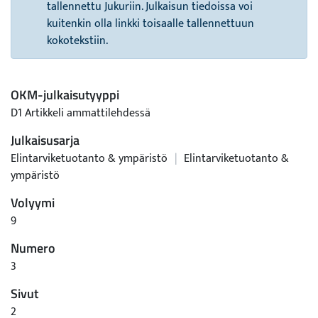
tallennettu Jukuriin. Julkaisun tiedoissa voi
kuitenkin olla linkki toisaalle tallennettuun
kokotekstiin.
OKM-julkaisutyyppi
D1 Artikkeli ammattilehdessä
Julkaisusarja
Elintarviketuotanto & ympäristö
|
Elintarviketuotanto &
ympäristö
Volyymi
9
Numero
3
Sivut
2