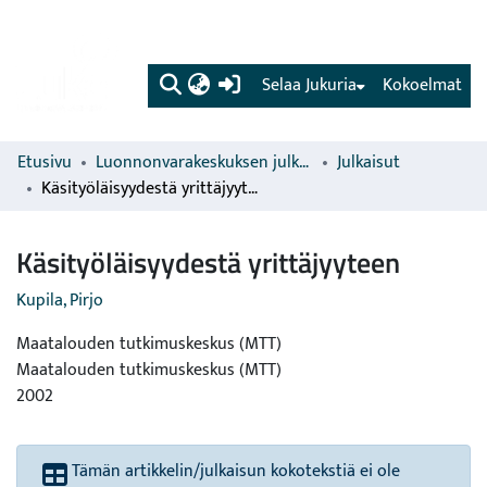
(current)
Selaa Jukuria
Kokoelmat
Etusivu
Luonnonvarakeskuksen julkaisut
Julkaisut
Käsityöläisyydestä yrittäjyyteen
Käsityöläisyydestä yrittäjyyteen
Kupila, Pirjo
Maatalouden tutkimuskeskus (MTT)
Maatalouden tutkimuskeskus (MTT)
2002
Tämän artikkelin/julkaisun kokotekstiä ei ole