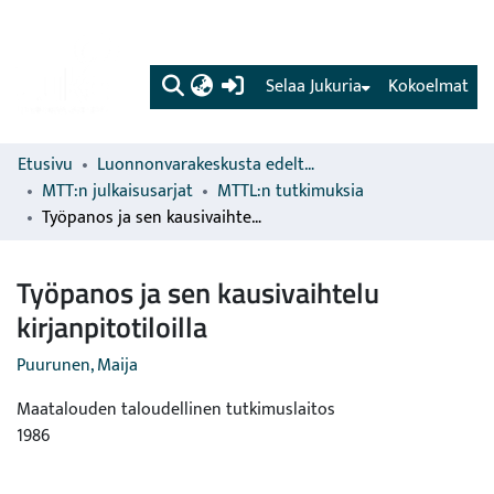
(current)
Selaa Jukuria
Kokoelmat
Etusivu
Luonnonvarakeskusta edeltävien organisaatioiden sarjat
MTT:n julkaisusarjat
MTTL:n tutkimuksia
Työpanos ja sen kausivaihtelu kirjanpitotiloilla
Työpanos ja sen kausivaihtelu
kirjanpitotiloilla
Puurunen, Maija
Maatalouden taloudellinen tutkimuslaitos
1986