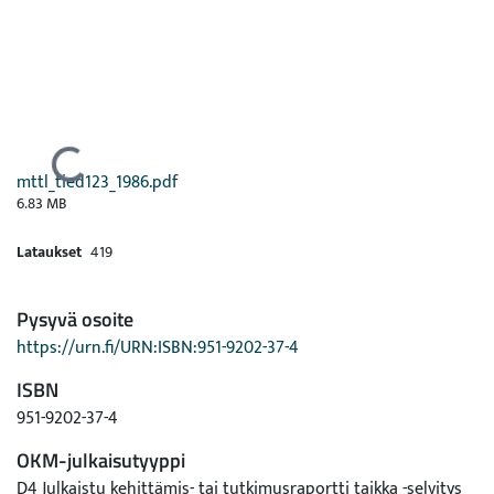
Ladataan...
mttl_tied123_1986.pdf
6.83 MB
Lataukset
419
Pysyvä osoite
https://urn.fi/URN:ISBN:951-9202-37-4
ISBN
951-9202-37-4
OKM-julkaisutyyppi
D4 Julkaistu kehittämis- tai tutkimusraportti taikka -selvitys