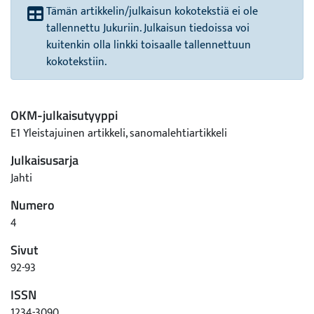
Tämän artikkelin/julkaisun kokotekstiä ei ole
tallennettu Jukuriin. Julkaisun tiedoissa voi
kuitenkin olla linkki toisaalle tallennettuun
kokotekstiin.
OKM-julkaisutyyppi
E1 Yleistajuinen artikkeli, sanomalehtiartikkeli
Julkaisusarja
Jahti
Numero
4
Sivut
92-93
ISSN
1234-3090