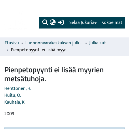
(current)
Selaa Jukuria
Kokoelmat
Etusivu
Luonnonvarakeskuksen julkaisut
Julkaisut
Pienpetopyynti ei lisää myyrien metsätuhoja.
Pienpetopyynti ei lisää myyrien
metsätuhoja.
Henttonen, H.
Huitu, O.
Kauhala, K.
2009