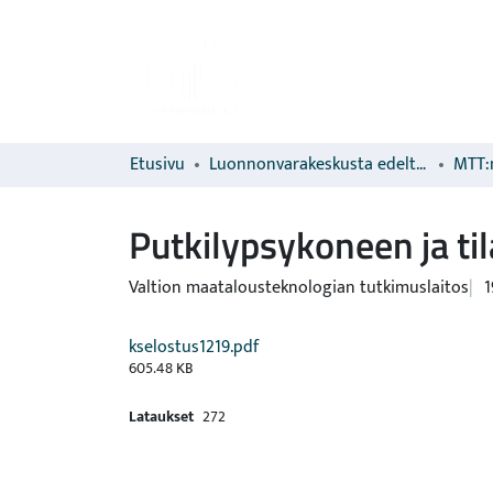
Etusivu
Luonnonvarakeskusta edeltävien organisaatioiden sarjat
MTT:n
Putkilypsykoneen ja ti
Valtion maatalousteknologian tutkimuslaitos
1
kselostus1219.pdf
605.48 KB
Lataukset
272