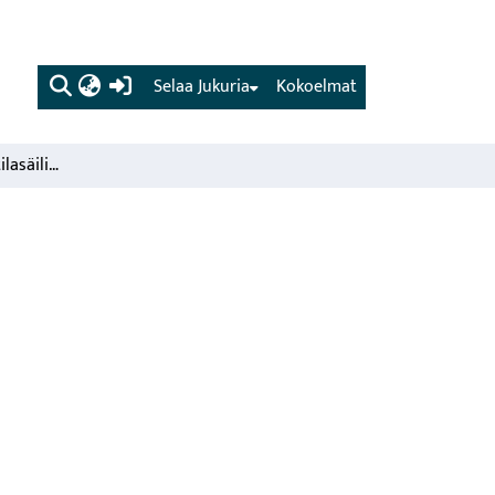
(current)
Selaa Jukuria
Kokoelmat
Putkilypsykoneen ja tilasäiliön pesukone Pomo
s