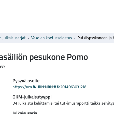
 julkaisusarjat
Vakolan koetusselostus
lasäiliön pesukone Pomo
987
Pysyvä osoite
https://urn.fi/URN:NBN:fi-fe2014063031218
OKM-julkaisutyyppi
D4 Julkaistu kehittämis- tai tutkimusraportti taikka selvity
Julkaisusarja