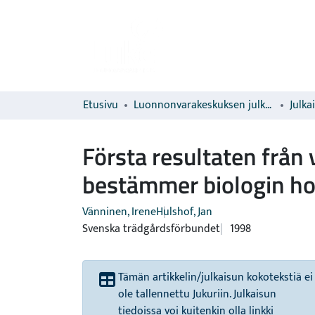
Etusivu
Luonnonvarakeskuksen julkaisut
Julka
Första resultaten från
bestämmer biologin hos
Vänninen, Irene
Hulshof, Jan
Svenska trädgårdsförbundet
1998
Tämän artikkelin/julkaisun kokotekstiä ei
ole tallennettu Jukuriin. Julkaisun
tiedoissa voi kuitenkin olla linkki