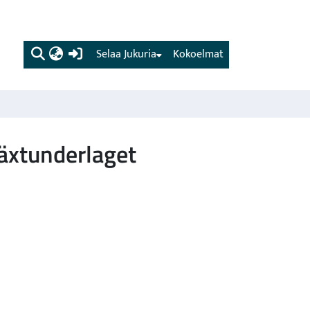
(current)
Selaa Jukuria
Kokoelmat
Växtunderlaget