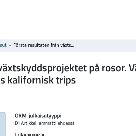
isut
Första resultaten från växtskyddsprojektet på rosor. Växtunderlaget bestämmer biologin hos kalifornisk trips
 växtskyddsprojektet på rosor. 
 kalifornisk trips
OKM-julkaisutyyppi
D1 Artikkeli ammattilehdessä
Julkaisusarja