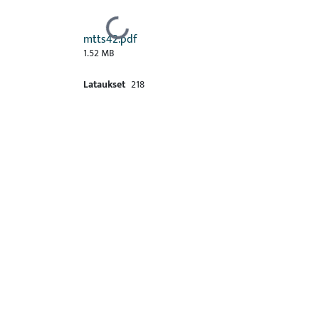
Ladataan...
mtts42.pdf
1.52 MB
Lataukset
218