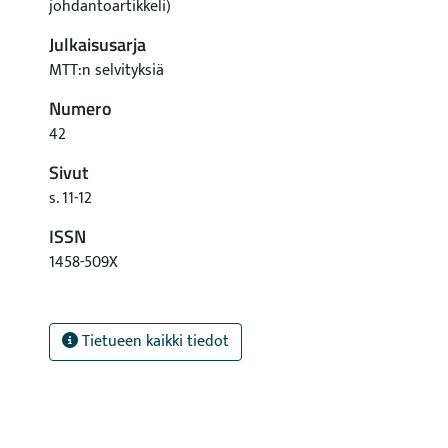
johdantoartikkeli)
Julkaisusarja
MTT:n selvityksiä
Numero
42
Sivut
s. 11-12
ISSN
1458-509X
Tietueen kaikki tiedot