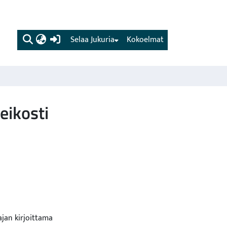
(current)
Selaa Jukuria
Kokoelmat
eikosti
ajan kirjoittama