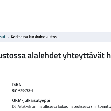
isut
Korkeassa kurkkukasvustossa alalehdet yhteyttävät heikosti
stossa alalehdet yhteyttävät h
ISBN
951-729-783-1
OKM-julkaisutyyppi
D2 Artikkeli ammatillisessa kokoomateoksessa (ml. toimitt