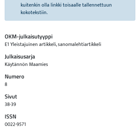
kuitenkin olla linkki toisaalle tallennettuun
kokotekstiin.
OKM-julkaisutyyppi
E1 Yleistajuinen artikkeli, sanomalehtiartikkeli
Julkaisusarja
Käytännön Maamies
Numero
8
Sivut
38-39
ISSN
0022-9571