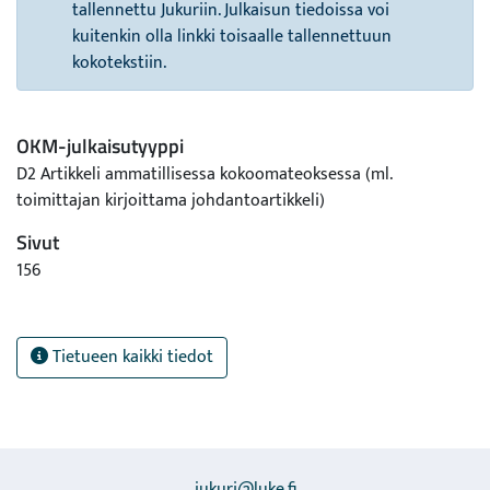
tallennettu Jukuriin. Julkaisun tiedoissa voi
kuitenkin olla linkki toisaalle tallennettuun
kokotekstiin.
OKM-julkaisutyyppi
D2 Artikkeli ammatillisessa kokoomateoksessa (ml.
toimittajan kirjoittama johdantoartikkeli)
Sivut
156
Tietueen kaikki tiedot
jukuri@luke.fi