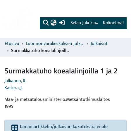
(current)
Selaa Jukuria
Kokoelmat
Etusivu
Luonnonvarakeskuksen julkaisut
Julkaisut
Surmakkatuho koealalinjoilla 1 ja 2
Surmakkatuho koealalinjoilla 1 ja 2
Jalkanen, R.
Kaitera, J.
Maa- ja metsätalousministeriö.Metsäntutkimuslaitos
1995
Tämän artikkelin/julkaisun kokotekstiä ei ole