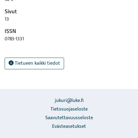
Sivut
13
ISSN
0783-1331
Tietueen kaikki tiedot
jukuri@luke.fi
Tietosuojaseloste
Saavutettavuusseloste
Evästeasetukset