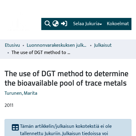
(current)
Selaa Jukuria
Kokoelmat
Etusivu
Luonnonvarakeskuksen julkaisut
Julkaisut
The use of DGT method to determine the bioavailable pool of trace metals
The use of DGT method to determine
the bioavailable pool of trace metals
Turunen, Marita
2011
Tämän artikkelin/julkaisun kokotekstiä ei ole
tallennettu Jukuriin. Julkaisun tiedoissa voi