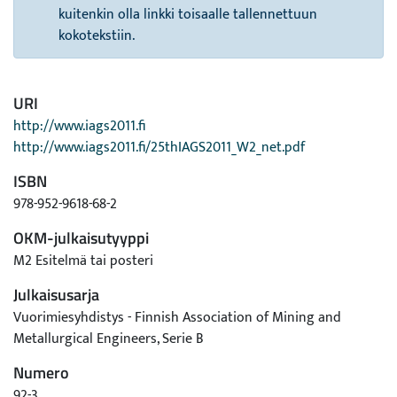
kuitenkin olla linkki toisaalle tallennettuun
kokotekstiin.
URI
http://www.iags2011.fi
http://www.iags2011.fi/25thIAGS2011_W2_net.pdf
ISBN
978-952-9618-68-2
OKM-julkaisutyyppi
M2 Esitelmä tai posteri
Julkaisusarja
Vuorimiesyhdistys - Finnish Association of Mining and
Metallurgical Engineers, Serie B
Numero
92-3