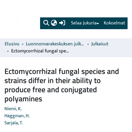
(current)
Selaa Jukuria
Kokoelmat
Etusivu
Luonnonvarakeskuksen julkaisut
Julkaisut
Ectomycorrhizal fungal species and strains differ in their ability to produce free and conjugated polyamines
Ectomycorrhizal fungal species and
strains differ in their ability to
produce free and conjugated
polyamines
Niemi, K.
Häggman, H.
Sarjala, T.