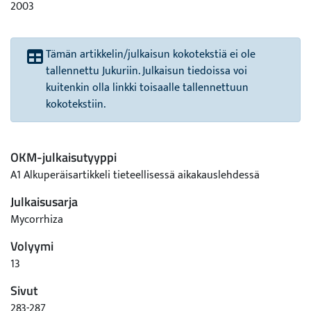
2003
Tämän artikkelin/julkaisun kokotekstiä ei ole
tallennettu Jukuriin. Julkaisun tiedoissa voi
kuitenkin olla linkki toisaalle tallennettuun
kokotekstiin.
OKM-julkaisutyyppi
A1 Alkuperäisartikkeli tieteellisessä aikakauslehdessä
Julkaisusarja
Mycorrhiza
Volyymi
13
Sivut
283-287