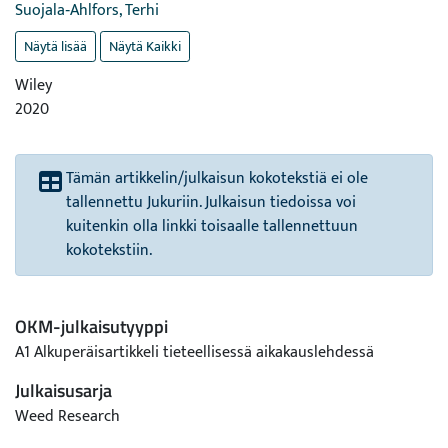
Suojala‐Ahlfors, Terhi
Näytä lisää
Näytä Kaikki
Wiley
2020
Tämän artikkelin/julkaisun kokotekstiä ei ole
tallennettu Jukuriin. Julkaisun tiedoissa voi
kuitenkin olla linkki toisaalle tallennettuun
kokotekstiin.
OKM-julkaisutyyppi
A1 Alkuperäisartikkeli tieteellisessä aikakauslehdessä
Julkaisusarja
Weed Research