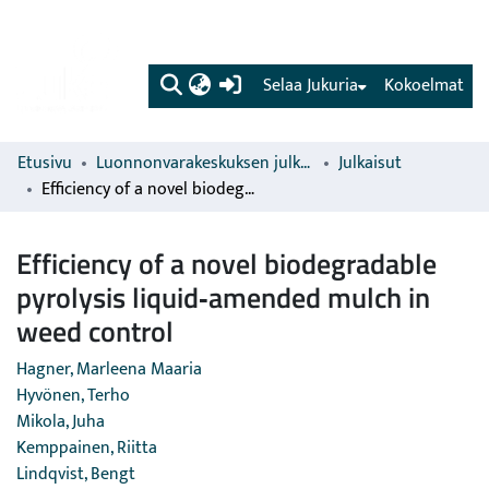
(current)
Selaa Jukuria
Kokoelmat
Etusivu
Luonnonvarakeskuksen julkaisut
Julkaisut
Efficiency of a novel biodegradable pyrolysis liquid‐amended mulch in weed control
Efficiency of a novel biodegradable
pyrolysis liquid‐amended mulch in
weed control
Hagner, Marleena Maaria
Hyvönen, Terho
Mikola, Juha
Kemppainen, Riitta
Lindqvist, Bengt