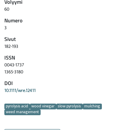
Volyymi
60
Numero
3
Sivut
182-193
ISSN
0043-1737
1365-3180
DOI
10.1111/wre.12411
Avainsanat
pyrolysis acid
wood vinegar
slow pyrolysis
mulching
weed management