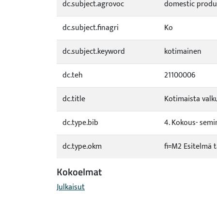
dc.subject.agrovoc
domestic produ
dc.subject.finagri
Ko
dc.subject.keyword
kotimainen
dc.teh
21100006
dc.title
Kotimaista valku
dc.type.bib
4. Kokous- semin
dc.type.okm
fi=M2 Esitelmä 
Kokoelmat
Julkaisut