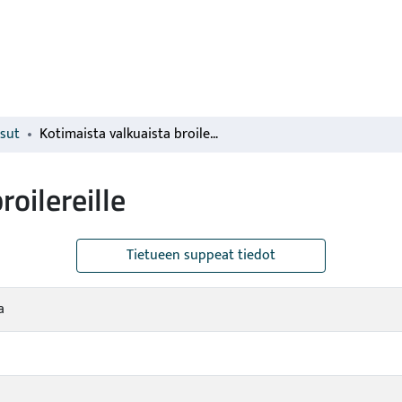
isut
Kotimaista valkuaista broilereille
roilereille
Tietueen suppeat tiedot
a