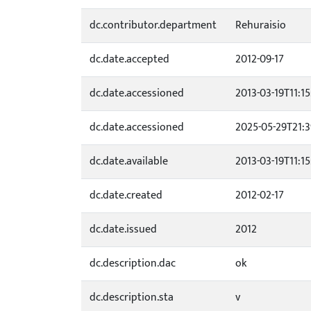
dc.contributor.department
Rehuraisio
dc.date.accepted
2012-09-17
dc.date.accessioned
2013-03-19T11:1
dc.date.accessioned
2025-05-29T21:3
dc.date.available
2013-03-19T11:1
dc.date.created
2012-02-17
dc.date.issued
2012
dc.description.dac
ok
dc.description.sta
v