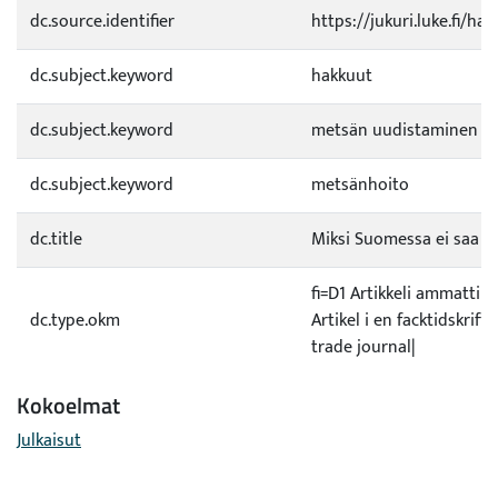
dc.source.identifier
https://jukuri.luke.fi/h
dc.subject.keyword
hakkuut
dc.subject.keyword
metsän uudistaminen
dc.subject.keyword
metsänhoito
dc.title
Miksi Suomessa ei saa ol
fi=D1 Artikkeli ammattil
dc.type.okm
Artikel i en facktidskrift|
trade journal|
Kokoelmat
Julkaisut