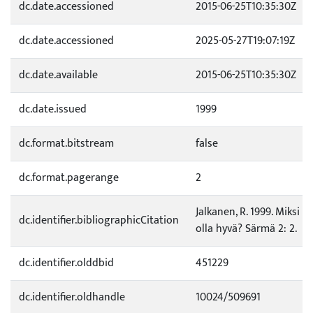
dc.date.accessioned
2015-06-25T10:35:30Z
dc.date.accessioned
2025-05-27T19:07:19Z
dc.date.available
2015-06-25T10:35:30Z
dc.date.issued
1999
dc.format.bitstream
false
dc.format.pagerange
2
Jalkanen, R. 1999. Miksi 
dc.identifier.bibliographicCitation
olla hyvä? Särmä 2: 2.
dc.identifier.olddbid
451229
dc.identifier.oldhandle
10024/509691