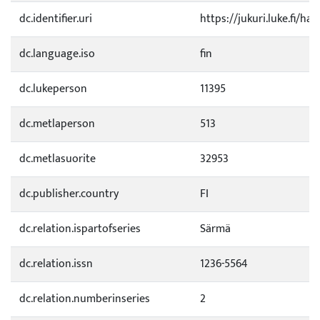
dc.identifier.uri
https://jukuri.luke.fi/ha
dc.language.iso
fin
dc.lukeperson
11395
dc.metlaperson
513
dc.metlasuorite
32953
dc.publisher.country
FI
dc.relation.ispartofseries
Särmä
dc.relation.issn
1236-5564
dc.relation.numberinseries
2