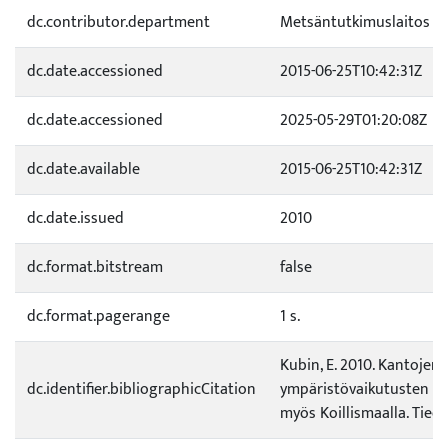
dc.contributor.department
Metsäntutkimuslaitos
dc.date.accessioned
2015-06-25T10:42:31Z
dc.date.accessioned
2025-05-29T01:20:08Z
dc.date.available
2015-06-25T10:42:31Z
dc.date.issued
2010
dc.format.bitstream
false
dc.format.pagerange
1 s.
Kubin, E. 2010. Kantojen
dc.identifier.bibliographicCitation
ympäristövaikutusten tu
myös Koillismaalla. Tiedot