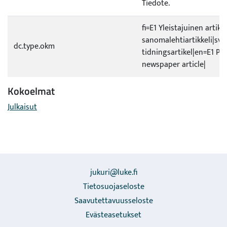
Tiedote.
fi=E1 Yleistajuinen artikke
sanomalehtiartikkeli|sv=E
dc.type.okm
tidningsartikel|en=E1 Pop
newspaper article|
Kokoelmat
Julkaisut
jukuri@luke.fi
Tietosuojaseloste
Saavutettavuusseloste
Evästeasetukset