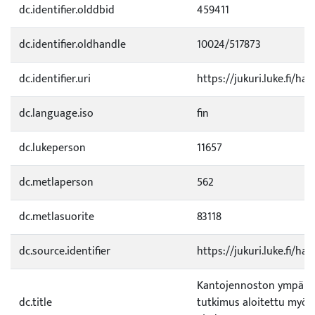
dc.identifier.olddbid
459411
dc.identifier.oldhandle
10024/517873
dc.identifier.uri
https://jukuri.luke.fi/ha
dc.language.iso
fin
dc.lukeperson
11657
dc.metlaperson
562
dc.metlasuorite
83118
dc.source.identifier
https://jukuri.luke.fi/h
Kantojennoston ympäris
dc.title
tutkimus aloitettu myös 