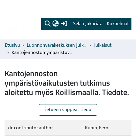
(current)
Selaa Jukuria
Kokoelmat
Etusivu
Luonnonvarakeskuksen julkaisut
Julkaisut
Kantojennoston ympäristövaikutusten tutkimus aloitettu myös Koillismaalla. Tiedote.
Kantojennoston
ympäristövaikutusten tutkimus
aloitettu myös Koillismaalla. Tiedote.
Tietueen suppeat tiedot
dc.contributor.author
Kubin, Eero