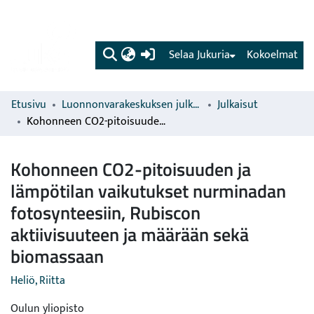
(current)
Selaa Jukuria
Kokoelmat
Etusivu
Luonnonvarakeskuksen julkaisut
Julkaisut
Kohonneen CO2-pitoisuuden ja lämpötilan vaikutukset nurminadan fotosynteesiin, Rubiscon aktiivisuuteen ja määrään sekä biomassaan
Kohonneen CO2-pitoisuuden ja
lämpötilan vaikutukset nurminadan
fotosynteesiin, Rubiscon
aktiivisuuteen ja määrään sekä
biomassaan
Heliö, Riitta
Oulun yliopisto