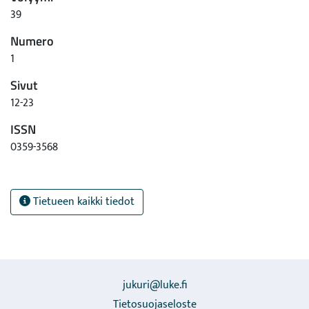
39
Numero
1
Sivut
12-23
ISSN
0359-3568
Tietueen kaikki tiedot
jukuri@luke.fi
Tietosuojaseloste