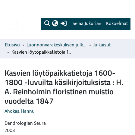
(current)
Selaa Jukuria
Kokoelmat
Etusivu
Luonnonvarakeskuksen julkaisut
Julkaisut
Kasvien löytöpaikkatietoja 1600-1800 -luvuilta käsikirjoituksista : H. A. Reinholmin floristinen muistio vuodelta 1847
Kasvien löytöpaikkatietoja 1600-
1800 -luvuilta käsikirjoituksista : H.
A. Reinholmin floristinen muistio
vuodelta 1847
Ahokas, Hannu
Dendrologian Seura
2008