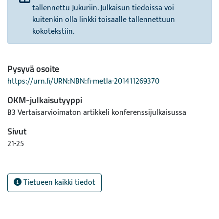
tallennettu Jukuriin. Julkaisun tiedoissa voi
kuitenkin olla linkki toisaalle tallennettuun
kokotekstiin.
Pysyvä osoite
https://urn.fi/URN:NBN:fi-metla-201411269370
OKM-julkaisutyyppi
B3 Vertaisarvioimaton artikkeli konferenssijulkaisussa
Sivut
21-25
Tietueen kaikki tiedot