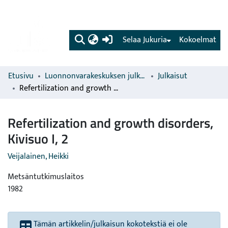
(current)
Selaa Jukuria
Kokoelmat
Etusivu
Luonnonvarakeskuksen julkaisut
Julkaisut
Refertilization and growth disorders, Kivisuo I, 2
Refertilization and growth disorders,
Kivisuo I, 2
Veijalainen, Heikki
Metsäntutkimuslaitos
1982
Tämän artikkelin/julkaisun kokotekstiä ei ole