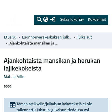
(current)
Selaa Jukuria
Kokoelmat
Etusivu
Luonnonvarakeskuksen julkaisut
Julkaisut
Ajankohtaista mansikan ja herukan lajikekokeista
Ajankohtaista mansikan ja herukan
lajikekokeista
Matala, Ville
1999
Tämän artikkelin/julkaisun kokotekstiä ei ole
tallennettu Jukuriin. Julkaisun tiedoissa voi