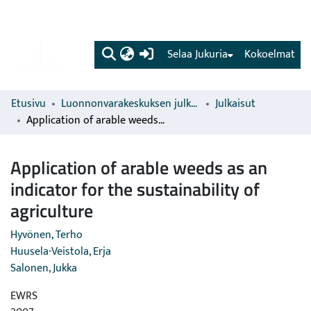
(current)
Selaa Jukuria
Kokoelmat
Etusivu
Luonnonvarakeskuksen julkaisut
Julkaisut
Application of arable weeds as an indicator for the sustainability of agriculture
Application of arable weeds as an
indicator for the sustainability of
agriculture
Hyvönen, Terho
Huusela-Veistola, Erja
Salonen, Jukka
EWRS