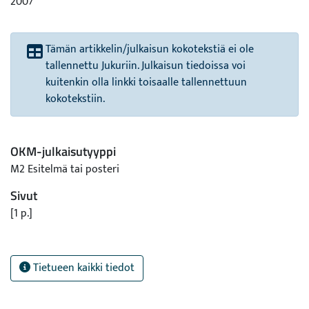
2007
Tämän artikkelin/julkaisun kokotekstiä ei ole
tallennettu Jukuriin. Julkaisun tiedoissa voi
kuitenkin olla linkki toisaalle tallennettuun
kokotekstiin.
OKM-julkaisutyyppi
M2 Esitelmä tai posteri
Sivut
[1 p.]
Tietueen kaikki tiedot